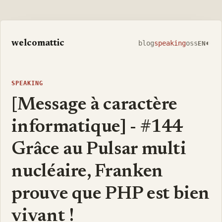
welcomattic
◐
blog
speaking
oss
EN
SPEAKING
[Message à caractère
informatique] - #144
Grâce au Pulsar multi
nucléaire, Franken
prouve que PHP est bien
vivant !