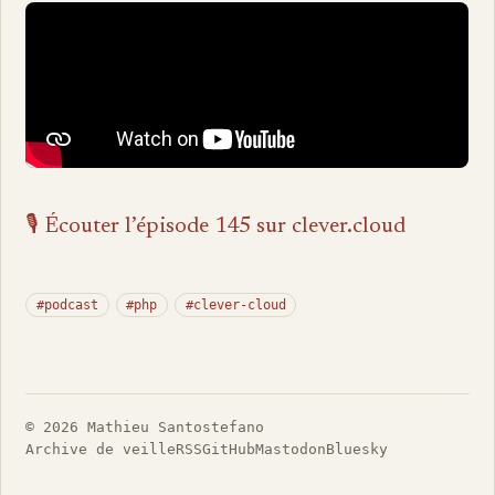
🎙️ Écouter l’épisode 145 sur clever.cloud
#podcast
#php
#clever-cloud
© 2026 Mathieu Santostefano
Archive de veille
RSS
GitHub
Mastodon
Bluesky