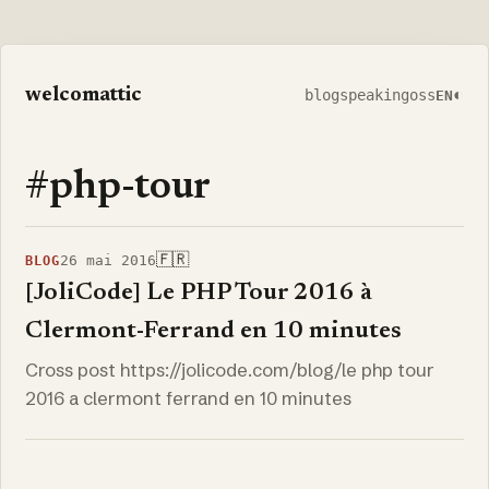
welcomattic
◐
blog
speaking
oss
EN
#php-tour
🇫🇷
26 mai 2016
BLOG
[JoliCode] Le PHP Tour 2016 à
Clermont-Ferrand en 10 minutes
Cross post https://jolicode.com/blog/le php tour
2016 a clermont ferrand en 10 minutes